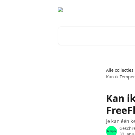
Naar de hoofdinhoud
Zoeken naar artikelen ...
Alle collecties
Kan ik Temper
Kan i
FreeFl
Je kan één k
Geschr
30 janu