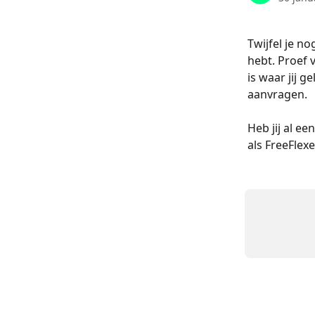
Twijfel je n
hebt. Proef v
is waar jij g
aanvragen.
Heb jij al ee
als FreeFlexe