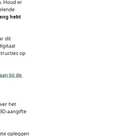
. Houd er 
elende 
gang hebt 
r dit 
igitaal 
tructies op 
aan bij de 
ver het 
UBD-aangifte 
boete opleggen