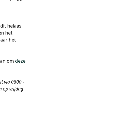
it helaas 
en het 
aar het 
aan om 
deze 
t via 0800 - 
 op vrijdag 