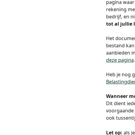
pagina waar
rekening me
bedrijf, en n
tot al jullie
Het document
bestand kan 
aanbieden in
deze pagina
.
Heb je nog 
Belastingdie
Wanneer mo
Dit dient iede
voorgaande j
ook tussenti
Let op:
als j