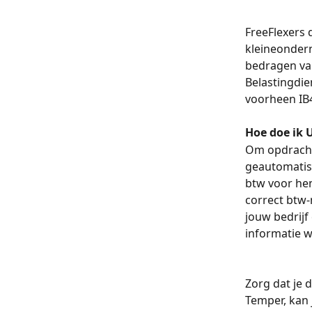
FreeFlexers 
kleineondern
bedragen van
Belastingdien
voorheen IB4
Hoe doe ik 
Om opdrachtg
geautomatisee
btw voor hen
correct btw-
jouw bedrijf
informatie w
Zorg dat je d
Temper, kan 