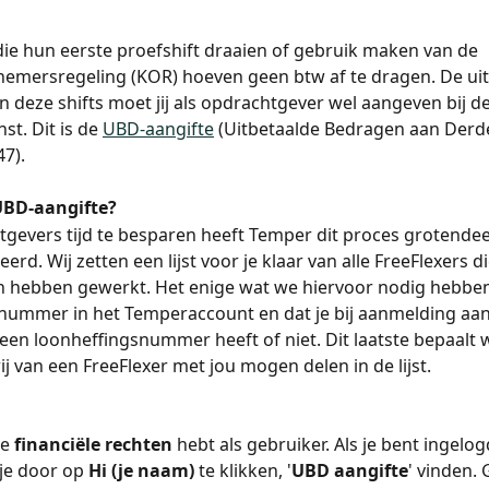
die hun eerste proefshift draaien of gebruik maken van de 
emersregeling (KOR) hoeven geen btw af te dragen. De uit
 deze shifts moet jij als opdrachtgever wel aangeven bij de
st. Dit is de 
UBD-aangifte
 (Uitbetaalde Bedragen aan Derd
7).
UBD-aangifte?
evers tijd te besparen heeft Temper dit proces grotendee
rd. Wij zetten een lijst voor je klaar van alle FreeFlexers d
 hebben gewerkt. Het enige wat we hiervoor nodig hebben 
nummer in het Temperaccount en dat je bij aanmelding aan
 een loonheffingsnummer heeft of niet. Dit laatste bepaalt 
ij van een FreeFlexer met jou mogen delen in de lijst.
e 
financiële rechten
 hebt als gebruiker. Als je bent ingelog
je door op 
Hi (je naam) 
te klikken, '
UBD aangifte
' vinden. 