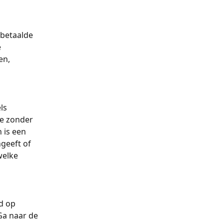
betaalde 
 
en, 
ls 
ie zonder 
is een 
geeft of 
welke 
d op 
Ga naar de 