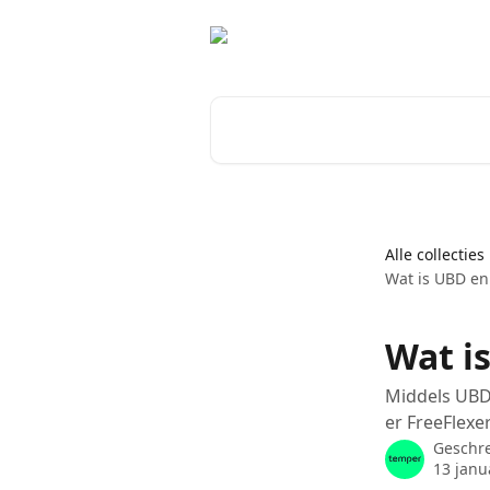
Naar de hoofdinhoud
Zoeken naar artikelen ...
Alle collecties
Wat is UBD en
Wat i
Middels UBD 
er FreeFlexe
Geschr
13 janu