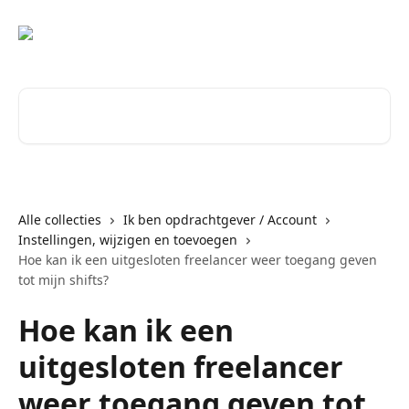
Naar de hoofdinhoud
Zoeken naar artikelen ...
Alle collecties
Ik ben opdrachtgever / Account
Instellingen, wijzigen en toevoegen
Hoe kan ik een uitgesloten freelancer weer toegang geven
tot mijn shifts?
Hoe kan ik een
uitgesloten freelancer
weer toegang geven tot