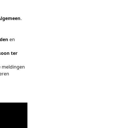
Algemeen
. 
eden
 en 
oon ter 
te meldingen 
eren 