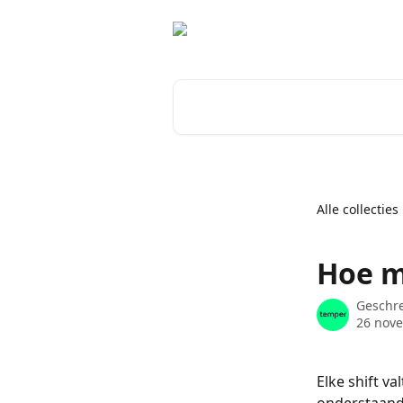
Naar de hoofdinhoud
Zoeken naar artikelen ...
Alle collecties
Hoe m
Geschr
26 nov
Elke shift v