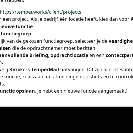
e stappen.
https://temper.works/client/projects
.
 een project. Als je bedrijf één locatie heeft, kies dan voor 
ieuwe functie
 
functiegroep
.
ijk van de gekozen functiegroep, selecteer je de 
vaardigh
eisen
 die de opdrachtnemer moet bezitten. 
aanvullende briefing
, 
opdrachtlocatie
 en een 
contactpers
n
.
ke gebruikers 
TemperMail 
ontvangen. Dit zijn alle relevan
e functie, zoals aan- en afmeldingen op shifts en te control
ts.
unctie opslaan
. Je hebt een nieuwe functie aangemaakt!