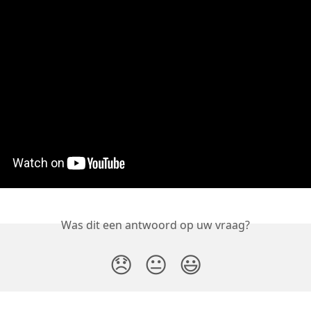
Was dit een antwoord op uw vraag?
😞
😐
😃