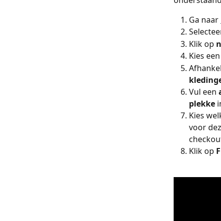
onderstaand
Ga naar 
Selecteer
Klik op 
n
Kies een
Afhankel
kleding
Vul een 
plekke 
i
Kies wel
voor dez
checkou
Klik op 
F