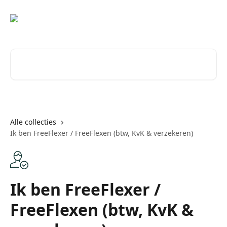
Naar de hoofdinhoud
Zoeken naar artikelen ...
Alle collecties
Ik ben FreeFlexer / FreeFlexen (btw, KvK & verzekeren)
Ik ben FreeFlexer /
FreeFlexen (btw, KvK &