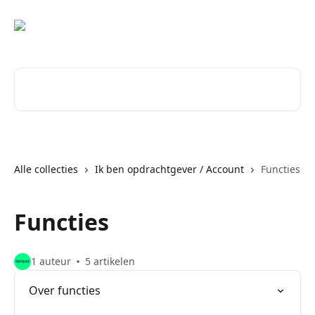
Naar de hoofdinhoud
Zoeken naar artikelen ...
Alle collecties
Ik ben opdrachtgever / Account
Functies
Functies
1 auteur
5 artikelen
Over functies