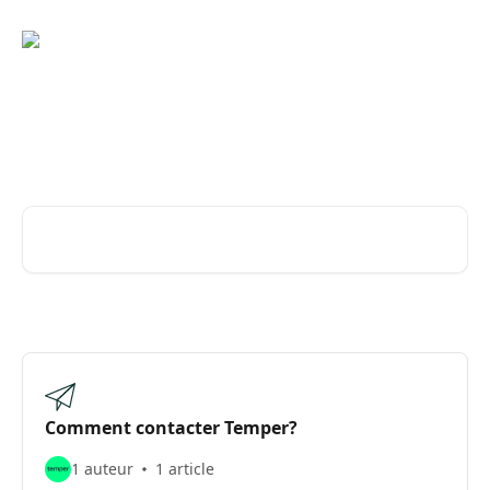
Passer au contenu principal
Conseils et réponses de
l’équipe Temper
Rechercher un article...
Comment contacter Temper?
1 auteur
1 article