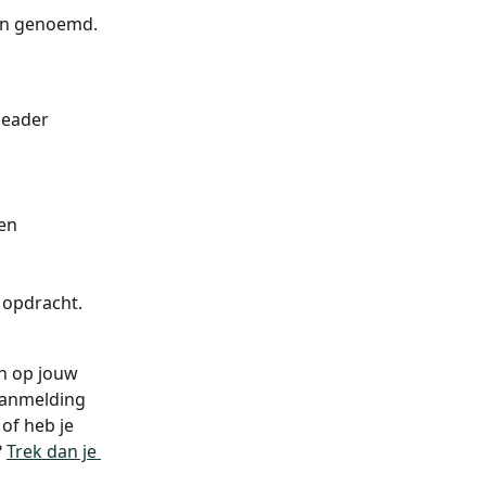
sen genoemd. 
 header 
en 
 opdracht.
n op jouw 
aanmelding 
of heb je 
 
Trek dan je 