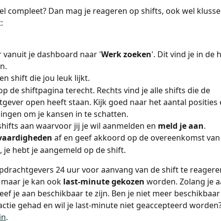
iel compleet? Dan mag je reageren op shifts, ook wel klus
:
 vanuit je dashboard naar '
Werk zoeken
'. Dit vind je in de
n.
en shift die jou leuk lijkt.
p de shiftpagina terecht. Rechts vind je alle shifts die de 
gever open heeft staan. Kijk goed naar het aantal posities 
ngen om je kansen in te schatten.
shifts aan waarvoor jij je wil aanmelden en 
meld je aan
.
vaardigheden
 af en geef akkoord op de overeenkomst van
je hebt je aangemeld op de shift.
pdrachtgevers 24 uur voor aanvang van de shift te reagere
maar je kan ook 
last-minute gekozen
 worden. Zolang je 
eef je aan beschikbaar te zijn. Ben je niet meer beschikbaar 
ctie gehad en wil je last-minute niet geaccepteerd worden?
in
. 