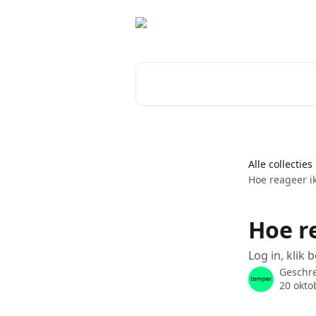
Naar de hoofdinhoud
Zoeken naar artikelen ...
Alle collecties
Hoe reageer ik
Hoe re
Log in, klik
Geschr
20 okto