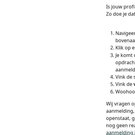
Is jouw prof
Zo doe je dat
Navigeer
bovenaa
Klik op e
Je komt o
opdracht
aanmeldi
Vink de 
Vink de 
Woohoo, 
Wij vragen o
aanmelding, 
openstaat, g
nog geen rea
aanmelding 