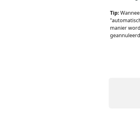
Tip: 
Wanneer 
"automatisch
manier wordt
geannuleerd,