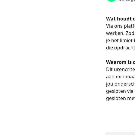
Wat houdt d
Via ons plat
werken. Zodr
je het limiet
die opdracht
Waarom is d
Dit urencrit
aan minimaal
jou ondersch
gesloten via
gesloten met