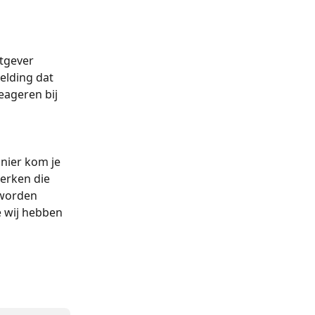
tgever 
elding dat 
eageren bij 
nier kom je 
erken die 
 worden 
 wij hebben 