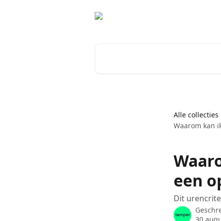
Naar de hoofdinhoud
Zoeken naar artikelen ...
Alle collecties
Waarom kan ik
Waaro
een o
Dit urencrit
Geschr
30 aug